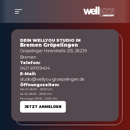
DEIN WELLYOU STUDIO IN
Bremen Gröpelingen
Gröpelinger Heerstraße 255, 28239 
Bremen
Telefon:
0421 69109404
E-Mail:
studio@wellyou-groepelingen.de
Öffnungszeiten:
Mo-Fr: 06:00 - 23:00 Uhr
Sa-So: 08:00 - 23:00 Uhr
Feiertags: 09:00 - 21:00 Uhr
JETZT ANMELDEN
JETZT ANMELDEN