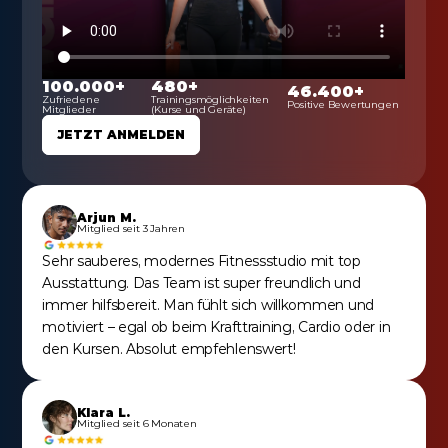
100.000+
480+
46.400+
Zufriedene 
Trainingsmöglichkeiten 
Positive Bewertungen
Mitglieder
(Kurse und Geräte)
JETZT ANMELDEN
Arjun M.
Mitglied seit 3 Jahren
Sehr sauberes, modernes Fitnessstudio mit top 
Ausstattung. Das Team ist super freundlich und 
immer hilfsbereit. Man fühlt sich willkommen und 
motiviert – egal ob beim Krafttraining, Cardio oder in 
den Kursen. Absolut empfehlenswert!
Klara L.
Mitglied seit 6 Monaten