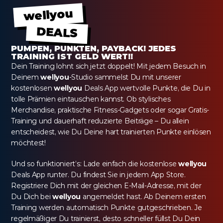
wellyou
DEALS
PUMPEN, PUNKTEN, PAYBACK! JEDES 
TRAINING IST GELD WERT!!
Dein Training lohnt sich jetzt doppelt! Mit jedem Besuch in 
Deinem 
wellyou
-Studio sammelst Du mit unserer 
kostenlosen 
wellyou
 Deals App wertvolle Punkte, die Du in 
tolle Prämien eintauschen kannst. Ob stylisches 
Merchandise, praktische Fitness-Gadgets oder sogar Gratis-
Training und dauerhaft reduzierte Beiträge – Du allein 
entscheidest, wie Du Deine hart trainierten Punkte einlösen 
möchtest!
Und so funktioniert’s: Lade einfach die kostenlose 
wellyou
Deals App runter. Du findest Sie in jedem App Store. 
Registriere Dich mit der gleichen E-Mail-Adresse, mit der 
Du Dich bei 
wellyou
 angemeldet hast. Ab Deinem ersten 
Training werden automatisch Punkte gutgeschrieben. Je 
regelmäßiger Du trainierst, desto schneller füllst Du Dein 