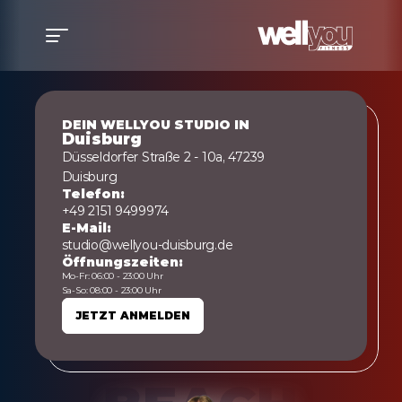
DEIN WELLYOU STUDIO IN
Duisburg
Düsseldorfer Straße 2 - 10a, 47239 
Duisburg
Telefon:
+49 2151 9499974
E-Mail:
studio@wellyou-duisburg.de
Öffnungszeiten:
Mo-Fr: 06:00 - 23:00 Uhr
Sa-So: 08:00 - 23:00 Uhr
JETZT ANMELDEN
JETZT ANMELDEN