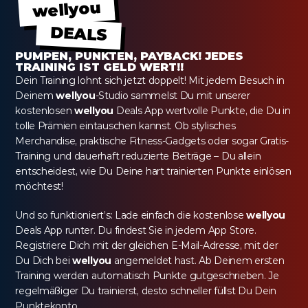
wellyou
DEALS
PUMPEN, PUNKTEN, PAYBACK! JEDES 
TRAINING IST GELD WERT!!
Dein Training lohnt sich jetzt doppelt! Mit jedem Besuch in 
Deinem 
wellyou
-Studio sammelst Du mit unserer 
kostenlosen 
wellyou
 Deals App wertvolle Punkte, die Du in 
tolle Prämien eintauschen kannst. Ob stylisches 
Merchandise, praktische Fitness-Gadgets oder sogar Gratis-
Training und dauerhaft reduzierte Beiträge – Du allein 
entscheidest, wie Du Deine hart trainierten Punkte einlösen 
möchtest!
Und so funktioniert’s: Lade einfach die kostenlose 
wellyou
Deals App runter. Du findest Sie in jedem App Store. 
Registriere Dich mit der gleichen E-Mail-Adresse, mit der 
Du Dich bei 
wellyou
 angemeldet hast. Ab Deinem ersten 
Training werden automatisch Punkte gutgeschrieben. Je 
regelmäßiger Du trainierst, desto schneller füllst Du Dein 
Punktekonto.