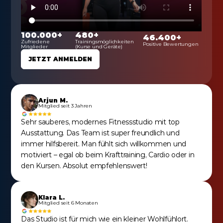
100.000+
480+
46.400+
Zufriedene 
Trainingsmöglichkeiten 
Positive Bewertungen
Mitglieder
(Kurse und Geräte)
JETZT ANMELDEN
Arjun M.
Mitglied seit 3 Jahren
Sehr sauberes, modernes Fitnessstudio mit top 
Ausstattung. Das Team ist super freundlich und 
immer hilfsbereit. Man fühlt sich willkommen und 
motiviert – egal ob beim Krafttraining, Cardio oder in 
den Kursen. Absolut empfehlenswert!
Klara L.
Mitglied seit 6 Monaten
Das Studio ist für mich wie ein kleiner Wohlfühlort. 