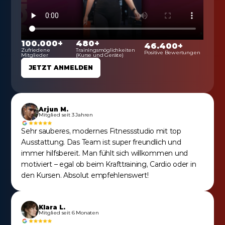
100.000+
480+
46.400+
Zufriedene 
Trainingsmöglichkeiten 
Positive Bewertungen
Mitglieder
(Kurse und Geräte)
JETZT ANMELDEN
Arjun M.
Mitglied seit 3 Jahren
Sehr sauberes, modernes Fitnessstudio mit top 
Ausstattung. Das Team ist super freundlich und 
immer hilfsbereit. Man fühlt sich willkommen und 
motiviert – egal ob beim Krafttraining, Cardio oder in 
den Kursen. Absolut empfehlenswert!
Klara L.
Mitglied seit 6 Monaten