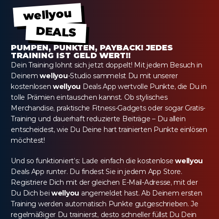
wellyou
DEALS
PUMPEN, PUNKTEN, PAYBACK! JEDES 
TRAINING IST GELD WERT!!
Dein Training lohnt sich jetzt doppelt! Mit jedem Besuch in 
Deinem 
wellyou
-Studio sammelst Du mit unserer 
kostenlosen 
wellyou
 Deals App wertvolle Punkte, die Du in 
tolle Prämien eintauschen kannst. Ob stylisches 
Merchandise, praktische Fitness-Gadgets oder sogar Gratis-
Training und dauerhaft reduzierte Beiträge – Du allein 
entscheidest, wie Du Deine hart trainierten Punkte einlösen 
möchtest!
Und so funktioniert’s: Lade einfach die kostenlose 
wellyou
Deals App runter. Du findest Sie in jedem App Store. 
Registriere Dich mit der gleichen E-Mail-Adresse, mit der 
Du Dich bei 
wellyou
 angemeldet hast. Ab Deinem ersten 
Training werden automatisch Punkte gutgeschrieben. Je 
regelmäßiger Du trainierst, desto schneller füllst Du Dein 