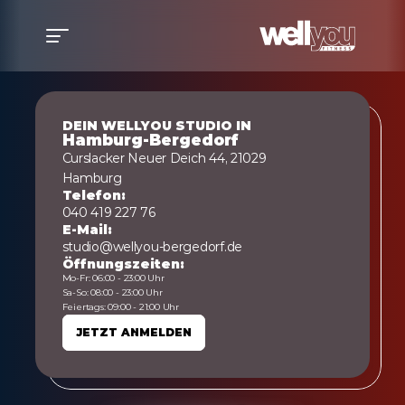
DEIN WELLYOU STUDIO IN
Hamburg-Bergedorf
Curslacker Neuer Deich 44, 21029 
Hamburg
Telefon:
040 419 227 76
E-Mail:
studio@wellyou-bergedorf.de
Öffnungszeiten:
Mo-Fr: 06:00 - 23:00 Uhr
Sa-So: 08:00 - 23:00 Uhr
Feiertags: 09:00 - 21:00 Uhr
JETZT ANMELDEN
JETZT ANMELDEN