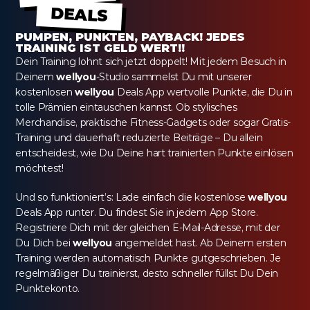
DEALS
PUMPEN, PUNKTEN, PAYBACK! JEDES 
TRAINING IST GELD WERT!!
Dein Training lohnt sich jetzt doppelt! Mit jedem Besuch in 
Deinem 
wellyou
-Studio sammelst Du mit unserer 
kostenlosen 
wellyou
 Deals App wertvolle Punkte, die Du in 
tolle Prämien eintauschen kannst. Ob stylisches 
Merchandise, praktische Fitness-Gadgets oder sogar Gratis-
Training und dauerhaft reduzierte Beiträge – Du allein 
entscheidest, wie Du Deine hart trainierten Punkte einlösen 
möchtest!
Und so funktioniert’s: Lade einfach die kostenlose 
wellyou
Deals App runter. Du findest Sie in jedem App Store. 
Registriere Dich mit der gleichen E-Mail-Adresse, mit der 
Du Dich bei 
wellyou
 angemeldet hast. Ab Deinem ersten 
Training werden automatisch Punkte gutgeschrieben. Je 
regelmäßiger Du trainierst, desto schneller füllst Du Dein 
Punktekonto.