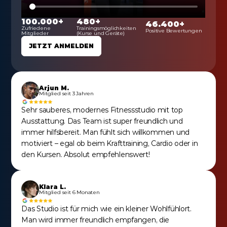
100.000+
480+
46.400+
Zufriedene 
Trainingsmöglichkeiten 
Positive Bewertungen
Mitglieder
(Kurse und Geräte)
JETZT ANMELDEN
Arjun M.
Mitglied seit 3 Jahren
Sehr sauberes, modernes Fitnessstudio mit top 
Ausstattung. Das Team ist super freundlich und 
immer hilfsbereit. Man fühlt sich willkommen und 
motiviert – egal ob beim Krafttraining, Cardio oder in 
den Kursen. Absolut empfehlenswert!
Klara L.
Mitglied seit 6 Monaten
Das Studio ist für mich wie ein kleiner Wohlfühlort. 
Man wird immer freundlich empfangen, die 