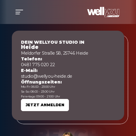
DEIN WELLYOU STUDIO IN
Heide
Meldorfer Straße 58, 25746 Heide
Telefon:
0481 775 020 22
E-Mail:
studio@wellyou-heide.de
Öffnungszeiten:
Mo-Fr: 06:00 - 23:00 Uhr
Sa-So: 08:00 - 23:00 Uhr
Feiertags: 09:00 - 21:00 Uhr
JETZT ANMELDEN
JETZT ANMELDEN