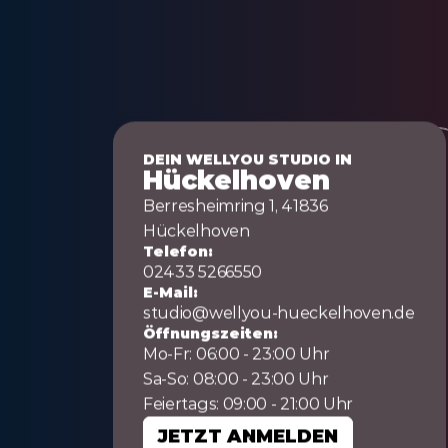
DEIN WELLYOU STUDIO IN
Hückelhoven
Berresheimring 1, 41836 
Hückelhoven
Telefon:
02433 5266550
E-Mail:
studio@wellyou-hueckelhoven.de
Öffnungszeiten:
Mo-Fr: 06:00 - 23:00 Uhr
Sa-So: 08:00 - 23:00 Uhr
Feiertags: 09:00 - 21:00 Uhr
JETZT ANMELDEN
JETZT ANMELDEN