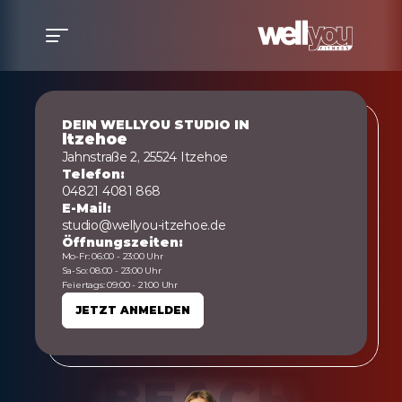
DEIN WELLYOU STUDIO IN
Itzehoe
Jahnstraße 2, 25524 Itzehoe
Telefon:
04821 4081 868
E-Mail:
studio@wellyou-itzehoe.de
Öffnungszeiten:
Mo-Fr: 06:00 - 23:00 Uhr
Sa-So: 08:00 - 23:00 Uhr
Feiertags: 09:00 - 21:00 Uhr
JETZT ANMELDEN
JETZT ANMELDEN