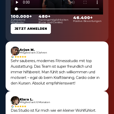
100.000+
480+
46.400+
Zufriedene 
Trainingsmöglichkeiten 
Positive Bewertungen
Mitglieder
(Kurse und Geräte)
JETZT ANMELDEN
Arjun M.
Mitglied seit 3 Jahren
Sehr sauberes, modernes Fitnessstudio mit top 
Ausstattung. Das Team ist super freundlich und 
immer hilfsbereit. Man fühlt sich willkommen und 
motiviert – egal ob beim Krafttraining, Cardio oder in 
den Kursen. Absolut empfehlenswert!
Klara L.
Mitglied seit 6 Monaten
Das Studio ist für mich wie ein kleiner Wohlfühlort. 