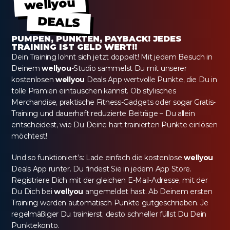
wellyou
DEALS
PUMPEN, PUNKTEN, PAYBACK! JEDES 
TRAINING IST GELD WERT!!
Dein Training lohnt sich jetzt doppelt! Mit jedem Besuch in 
Deinem 
wellyou
-Studio sammelst Du mit unserer 
kostenlosen 
wellyou
 Deals App wertvolle Punkte, die Du in 
tolle Prämien eintauschen kannst. Ob stylisches 
Merchandise, praktische Fitness-Gadgets oder sogar Gratis-
Training und dauerhaft reduzierte Beiträge – Du allein 
entscheidest, wie Du Deine hart trainierten Punkte einlösen 
möchtest!
Und so funktioniert’s: Lade einfach die kostenlose 
wellyou
Deals App runter. Du findest Sie in jedem App Store. 
Registriere Dich mit der gleichen E-Mail-Adresse, mit der 
Du Dich bei 
wellyou
 angemeldet hast. Ab Deinem ersten 
Training werden automatisch Punkte gutgeschrieben. Je 
regelmäßiger Du trainierst, desto schneller füllst Du Dein 
Punktekonto.