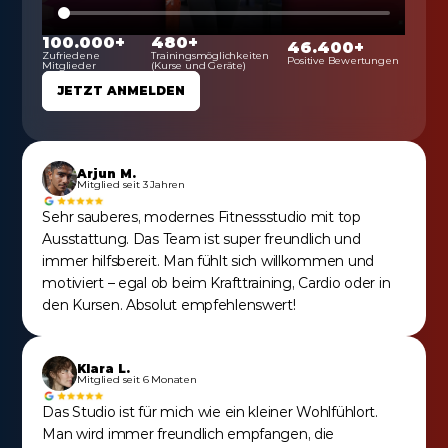
100.000+
480+
46.400+
Zufriedene 
Trainingsmöglichkeiten 
Positive Bewertungen
Mitglieder
(Kurse und Geräte)
JETZT ANMELDEN
Arjun M.
Mitglied seit 3 Jahren
Sehr sauberes, modernes Fitnessstudio mit top 
Ausstattung. Das Team ist super freundlich und 
immer hilfsbereit. Man fühlt sich willkommen und 
motiviert – egal ob beim Krafttraining, Cardio oder in 
den Kursen. Absolut empfehlenswert!
Klara L.
Mitglied seit 6 Monaten
Das Studio ist für mich wie ein kleiner Wohlfühlort. 
Man wird immer freundlich empfangen, die 