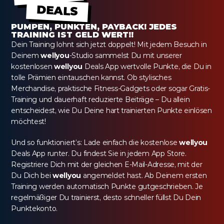
DEALS
PUMPEN, PUNKTEN, PAYBACK! JEDES 
TRAINING IST GELD WERT!!
Dein Training lohnt sich jetzt doppelt! Mit jedem Besuch in 
Deinem 
wellyou
-Studio sammelst Du mit unserer 
kostenlosen 
wellyou
 Deals App wertvolle Punkte, die Du in 
tolle Prämien eintauschen kannst. Ob stylisches 
Merchandise, praktische Fitness-Gadgets oder sogar Gratis-
Training und dauerhaft reduzierte Beiträge – Du allein 
entscheidest, wie Du Deine hart trainierten Punkte einlösen 
möchtest!
Und so funktioniert’s: Lade einfach die kostenlose 
wellyou
Deals App runter. Du findest Sie in jedem App Store. 
Registriere Dich mit der gleichen E-Mail-Adresse, mit der 
Du Dich bei 
wellyou
 angemeldet hast. Ab Deinem ersten 
Training werden automatisch Punkte gutgeschrieben. Je 
regelmäßiger Du trainierst, desto schneller füllst Du Dein 
Punktekonto.