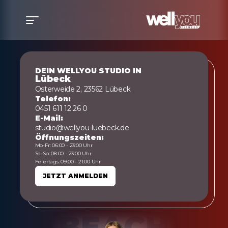
DEIN WELLYOU STUDIO IN
Lübeck
Osterweide 2, 23562 Lübeck
Telefon:
0451 611 12 26 0
E-Mail:
studio@wellyou-luebeck.de
Öffnungszeiten:
Mo-Fr: 06:00 - 23:00 Uhr
Sa-So: 08:00 - 23:00 Uhr
Feiertags: 09:00 - 21:00 Uhr
JETZT ANMELDEN
JETZT ANMELDEN