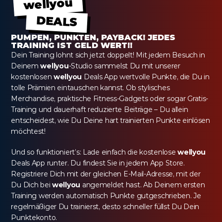
wellyou
DEALS
PUMPEN, PUNKTEN, PAYBACK! JEDES 
TRAINING IST GELD WERT!!
Dein Training lohnt sich jetzt doppelt! Mit jedem Besuch in 
Deinem 
wellyou
-Studio sammelst Du mit unserer 
kostenlosen 
wellyou
 Deals App wertvolle Punkte, die Du in 
tolle Prämien eintauschen kannst. Ob stylisches 
Merchandise, praktische Fitness-Gadgets oder sogar Gratis-
Training und dauerhaft reduzierte Beiträge – Du allein 
entscheidest, wie Du Deine hart trainierten Punkte einlösen 
möchtest!
Und so funktioniert’s: Lade einfach die kostenlose 
wellyou
Deals App runter. Du findest Sie in jedem App Store. 
Registriere Dich mit der gleichen E-Mail-Adresse, mit der 
Du Dich bei 
wellyou
 angemeldet hast. Ab Deinem ersten 
Training werden automatisch Punkte gutgeschrieben. Je 
regelmäßiger Du trainierst, desto schneller füllst Du Dein 
Punktekonto.