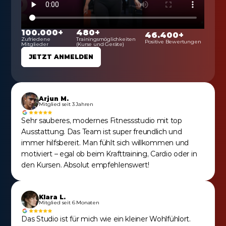
100.000+
480+
46.400+
Zufriedene 
Trainingsmöglichkeiten 
Positive Bewertungen
Mitglieder
(Kurse und Geräte)
JETZT ANMELDEN
Arjun M.
Mitglied seit 3 Jahren
Sehr sauberes, modernes Fitnessstudio mit top 
Ausstattung. Das Team ist super freundlich und 
immer hilfsbereit. Man fühlt sich willkommen und 
motiviert – egal ob beim Krafttraining, Cardio oder in 
den Kursen. Absolut empfehlenswert!
Klara L.
Mitglied seit 6 Monaten
Das Studio ist für mich wie ein kleiner Wohlfühlort. 