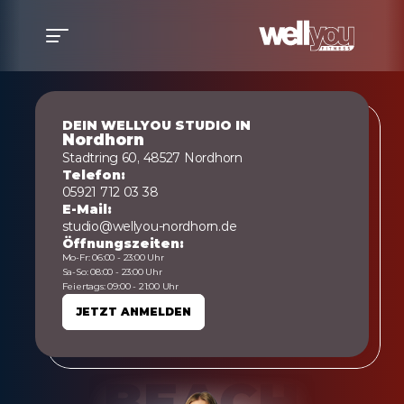
DEIN WELLYOU STUDIO IN
Nordhorn
Stadtring 60, 48527 Nordhorn
Telefon:
05921 712 03 38
E-Mail:
studio@wellyou-nordhorn.de
Öffnungszeiten:
Mo-Fr: 06:00 - 23:00 Uhr
Sa-So: 08:00 - 23:00 Uhr
Feiertags: 09:00 - 21:00 Uhr
JETZT ANMELDEN
JETZT ANMELDEN