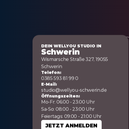
DEIN WELLYOU STUDIO IN
Schwerin
Wismarsche Straße 327, 19055 
Schwerin
Telefon:
0385 593 81 99 0
E-Mail:
studio@wellyou-schwerin.de
Öffnungszeiten:
Mo-Fr: 06:00 - 23:00 Uhr
Sa-So: 08:00 - 23:00 Uhr
Feiertags: 09:00 - 21:00 Uhr
JETZT ANMELDEN
JETZT ANMELDEN