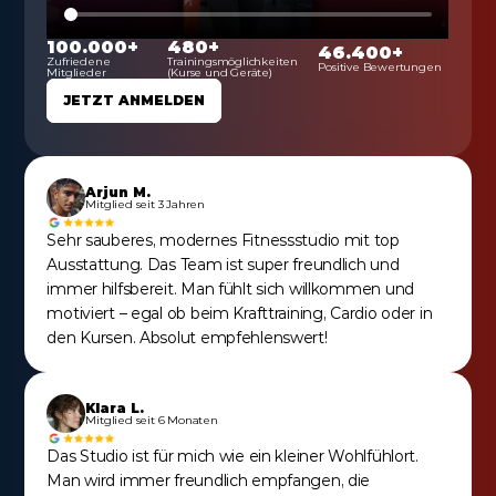
100.000+
480+
46.400+
Zufriedene 
Trainingsmöglichkeiten 
Positive Bewertungen
Mitglieder
(Kurse und Geräte)
JETZT ANMELDEN
Arjun M.
Mitglied seit 3 Jahren
Sehr sauberes, modernes Fitnessstudio mit top 
Ausstattung. Das Team ist super freundlich und 
immer hilfsbereit. Man fühlt sich willkommen und 
motiviert – egal ob beim Krafttraining, Cardio oder in 
den Kursen. Absolut empfehlenswert!
Klara L.
Mitglied seit 6 Monaten
Das Studio ist für mich wie ein kleiner Wohlfühlort. 
Man wird immer freundlich empfangen, die 