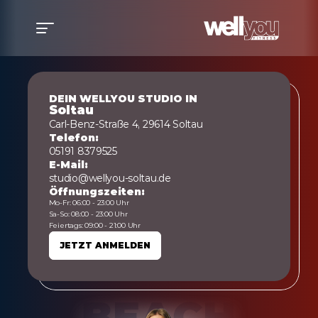
DEIN WELLYOU STUDIO IN
Soltau
Carl-Benz-Straße 4, 29614 Soltau
Telefon:
05191 8379525
E-Mail:
studio@wellyou-soltau.de
Öffnungszeiten:
Mo-Fr: 06:00 - 23:00 Uhr
Sa-So: 08:00 - 23:00 Uhr
Feiertags: 09:00 - 21:00 Uhr
JETZT ANMELDEN
JETZT ANMELDEN