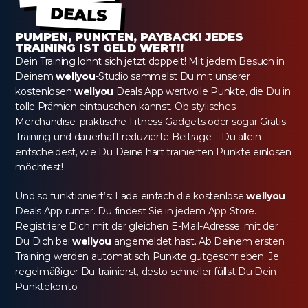
DEALS
PUMPEN, PUNKTEN, PAYBACK! JEDES 
TRAINING IST GELD WERT!!
Dein Training lohnt sich jetzt doppelt! Mit jedem Besuch in 
Deinem 
wellyou
-Studio sammelst Du mit unserer 
kostenlosen 
wellyou
 Deals App wertvolle Punkte, die Du in 
tolle Prämien eintauschen kannst. Ob stylisches 
Merchandise, praktische Fitness-Gadgets oder sogar Gratis-
Training und dauerhaft reduzierte Beiträge – Du allein 
entscheidest, wie Du Deine hart trainierten Punkte einlösen 
möchtest!
Und so funktioniert’s: Lade einfach die kostenlose 
wellyou
Deals App runter. Du findest Sie in jedem App Store. 
Registriere Dich mit der gleichen E-Mail-Adresse, mit der 
Du Dich bei 
wellyou
 angemeldet hast. Ab Deinem ersten 
Training werden automatisch Punkte gutgeschrieben. Je 
regelmäßiger Du trainierst, desto schneller füllst Du Dein 
Punktekonto.